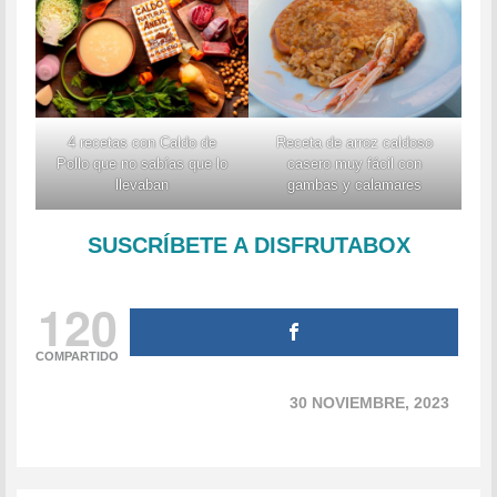
4 recetas con Caldo de
Receta de arroz caldoso
Pollo que no sabías que lo
casero muy fácil con
llevaban
gambas y calamares
SUSCRÍBETE A DISFRUTABOX
120
COMPARTIDO
30 NOVIEMBRE, 2023