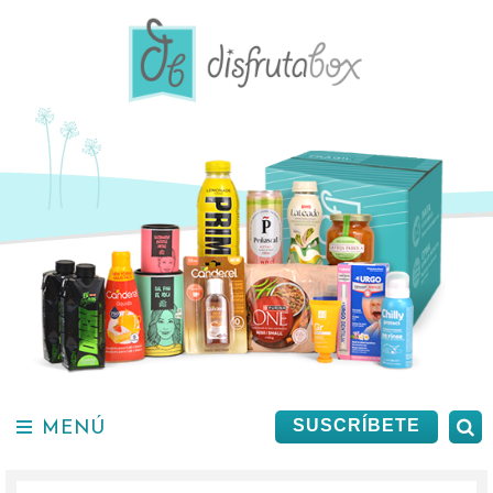
Saltar
al
contenido.
MENÚ
B
SUSCRÍBETE