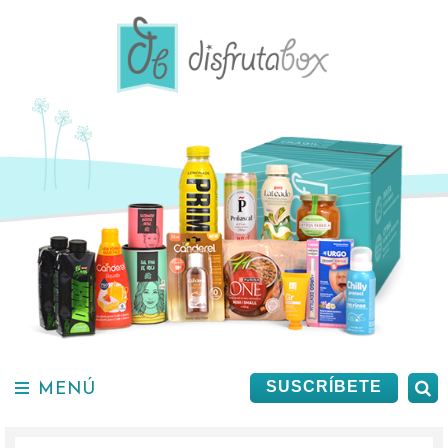
Saltar
al
contenido.
MENÚ
B
SUSCRÍBETE