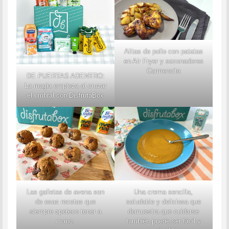
Alitas de pollo con patatas
en Air Fryer y sazonadores
Carmencita
DE PUERTAS ADENTRO:
La magia empieza al cruzar
el umbral con DisfrutaBox
Las galletas de avena son
Una crema sencilla,
de esas recetas que
saludable y deliciosa que
siempre apetece tener a
demuestra que cuidarse
mano.
también puede ser fácil y