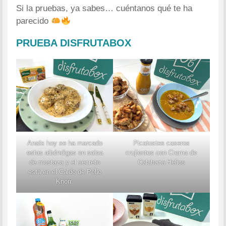
Si la pruebas, ya sabes… cuéntanos qué te ha
parecido
PRUEBA DISFRUTABOX
Anaïs hoy se ha marcado
Picatostes caseros
estas albóndigas en salsa
crujientes con Crema de
de mostaza y el secreto
Calabaza Helios
está en el Caldo de Pollo
Knorr.