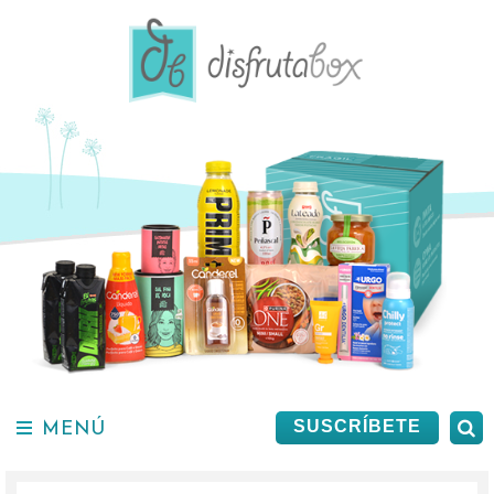
Saltar
al
contenido.
MENÚ
B
SUSCRÍBETE