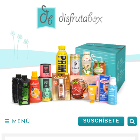
Saltar
al
contenido.
MENÚ
B
SUSCRÍBETE