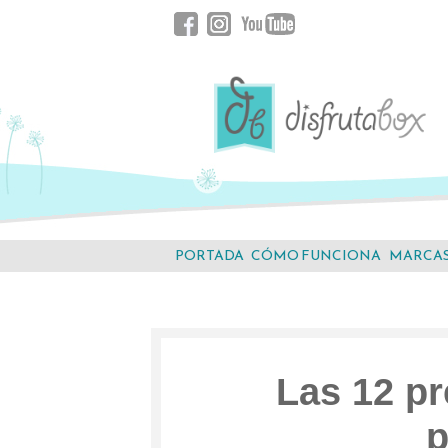
Saltar
Facebook
Instagram
YouTube
al
contenido.
PORTADA
CÓMO FUNCIONA
MARCA
Las 12 p
p