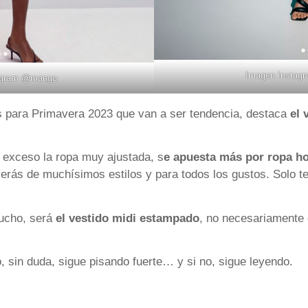
Imagen Instag
agram
@mango
s para Primavera 2023 que van a ser tendencia, destaca
el 
n exceso la ropa muy ajustada, s
e apuesta más por ropa h
erás de muchísimos estilos y para todos los gustos. Solo te 
mucho, será
el vestido midi estampado
, no necesariamente
, sin duda, sigue pisando fuerte… y si no, sigue leyendo.