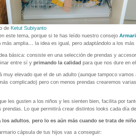
to de
Ketut Subiyanto
 este tema, porque si te has leído nuestro consejo
Armari
ón más amplia… la idea es igual, pero adaptándolo a los más
dea básica: consiste en una selección de prendas y accesor
inar entre sí y
primando la calidad
para que nos dure en el
á muy elevado que el de un adulto (aunque tampoco vamos a
 más complicado) pero con menos prendas crearemos varia
que les gusten a los niños y les sienten bien, facilita por tan
 prendas. Lo que permitirá crear distintos looks cada día de
 los adultos
,
pero lo es aún más cuando se trata de niñ
armario cápsula de tus hijos vas a conseguir: