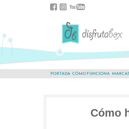
Saltar
Facebook
Instagram
YouTube
al
contenido.
PORTADA
CÓMO FUNCIONA
MARCA
Cómo ha