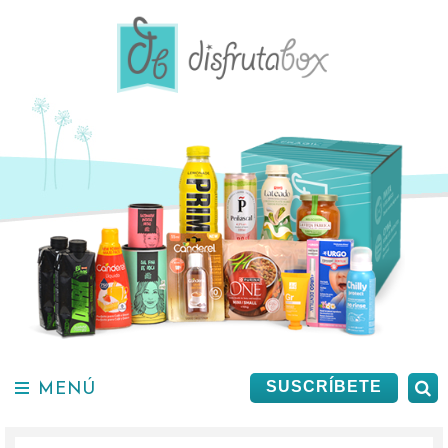
Saltar
al
contenido.
MENÚ
B
SUSCRÍBETE