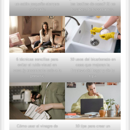
un salón pequeño siempre
los textiles de casa? Si no
ordenado
lo sabes, te lo contamos.
6 técnicas sencillas para
10 usos del bicarbonato en
evitar el ruido visual en
casa que mejoran la
casa (y encontrarlo todo a la
limpieza del hogar y de tu
primera)
ropa
Cómo usar el vinagre de
10 tips para crear un