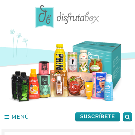
Saltar
al
contenido.
MENÚ
B
SUSCRÍBETE