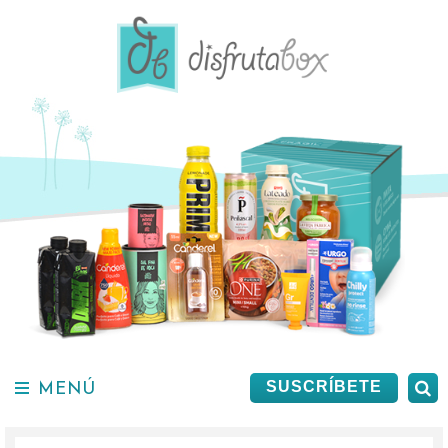
Saltar
al
contenido.
MENÚ
B
SUSCRÍBETE