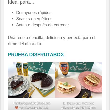
Ideal para…
Desayunos rápidos
Snacks energéticos
Antes o después de entrenar
Una receta sencilla, deliciosa y perfecta para el
ritmo del día a día.
PRUEBA DISFRUTABOX
#TartaVeganaDeChocolate
El toque que
marca la
con Cacaolat bebida
diferencia es Hellmann’s