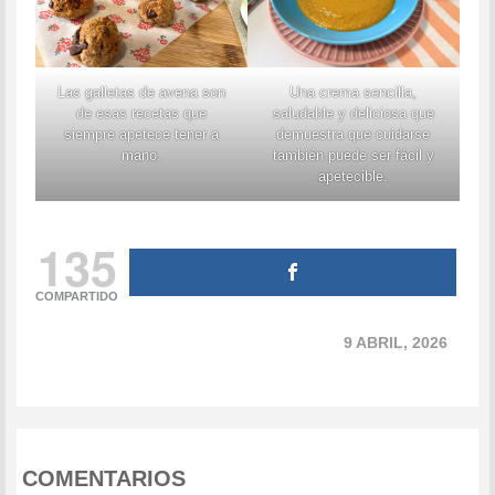
Las galletas de avena son
Una crema sencilla,
de esas recetas que
saludable y deliciosa que
siempre apetece tener a
demuestra que cuidarse
mano.
también puede ser fácil y
apetecible.
135
COMPARTIDO
9 ABRIL, 2026
COMENTARIOS