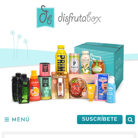
Saltar
al
contenido.
MENÚ
B
SUSCRÍBETE