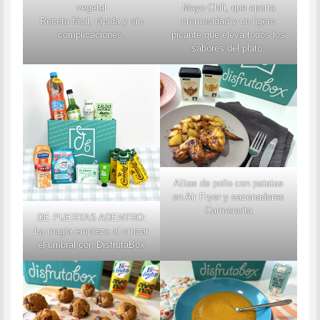
vegetal
Mayo Chili, que aporta
Receta fácil, rápida y sin
cremosidad y un ligero
complicaciones.
picante que eleva todos los
sabores del plato.
Alitas de pollo con patatas
en Air Fryer y sazonadores
Carmencita
DE PUERTAS ADENTRO:
La magia empieza al cruzar
el umbral con DisfrutaBox