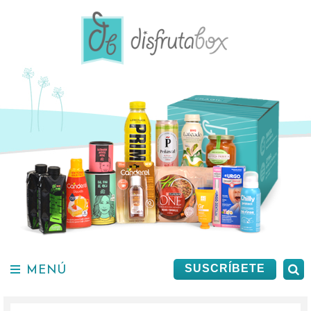
Saltar
al
contenido.
MENÚ
B
SUSCRÍBETE