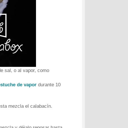
e sal, o al vapor, como
estuche de vapor
durante 10
esta mezcla el calabacín.
mezcla y déjalo reposar hasta