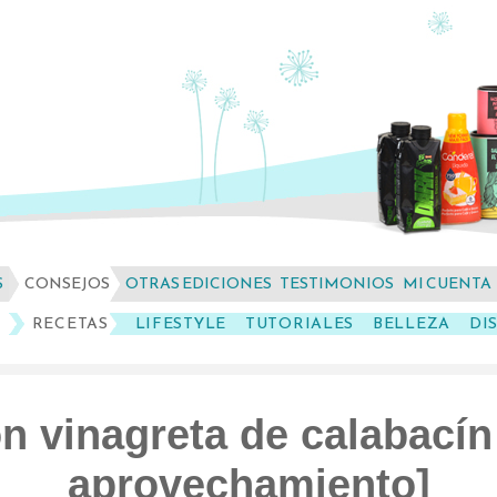
S
CONSEJOS
OTRAS EDICIONES
TESTIMONIOS
MI CUENTA
RECETAS
LIFESTYLE
TUTORIALES
BELLEZA
DI
n vinagreta de calabacín
aprovechamiento]