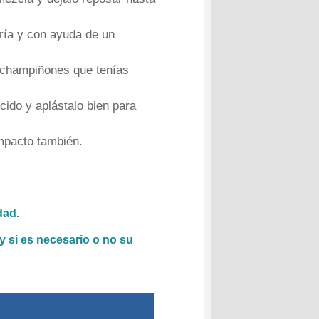
fría y con ayuda de un
 y champiñones que tenías
ido y aplástalo bien para
mpacto también.
idad
.
y si es necesario o no su