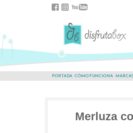
Saltar
Facebook
Instagram
YouTube
al
contenido.
PORTADA
CÓMO FUNCIONA
MARCA
Merluza co