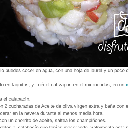
lo puedes cocer en agua, con una hoja de laurel y un poco d
alo en taquitos, y cuécelo al vapor, en el microondas, en un
a el calabacín.
n 2 cucharadas de Aceite de oliva virgen extra y baña con 
erar en la nevera durante al menos media hora.
con un chorrito de aceite, saltea los champiñones.
ádelos al calabacín que tenías macerando. Salpimenta esta 