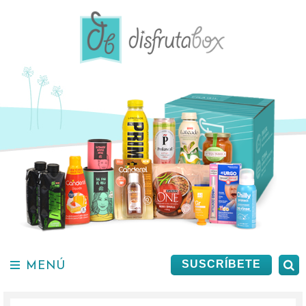
Saltar
al
contenido.
MENÚ
B
SUSCRÍBETE