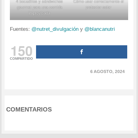
4 bocadillos y sándwiches
Cómo usar correctamente el
gourmet para una comida
protector solar
improvisada
Fuentes:
@nutret_divulgación
y
@blancanutri
150
COMPARTIDO
6 AGOSTO, 2024
COMENTARIOS