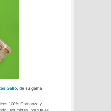
tas Gallo
, de su gama
élices 100% Garbanzo y
endo Legumbres, porque es