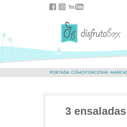
Saltar
Facebook
Instagram
YouTube
al
contenido.
PORTADA
CÓMO FUNCIONA
MARCA
3 ensaladas