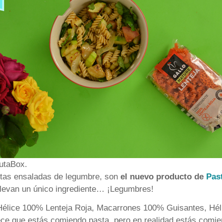
rutaBox.
estas ensaladas de legumbre, son
el nuevo producto de
Pas
Llevan un único ingrediente… ¡Legumbres!
: Hélice 100% Lenteja Roja, Macarrones 100% Guisantes, H
e que estás comiendo pasta, pero en realidad estás comi