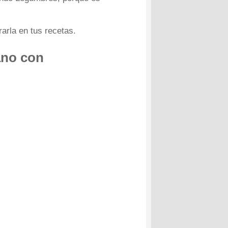
arla en tus recetas.
ano
con