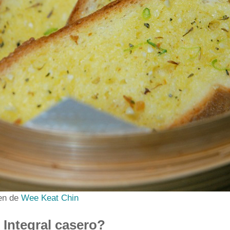
en de
Wee Keat Chin
Integral casero?