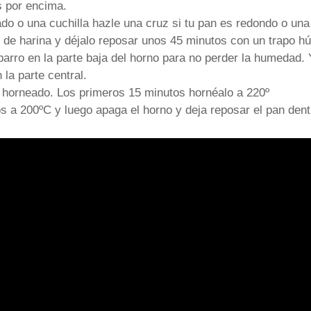
 por encima.
ado o una cuchilla hazle una cruz si tu pan es redondo o una
 de harina y déjalo reposar unos 45 minutos con un trapo 
barro en la parte baja del horno para no perder la humedad. 
la parte central.
 horneado. Los primeros 15 minutos hornéalo a 220º
s a 200ºC y luego apaga el horno y deja reposar el pan den