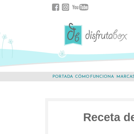
Saltar
Facebook
Instagram
YouTube
al
contenido.
PORTADA
CÓMO FUNCIONA
MARCA
Receta de