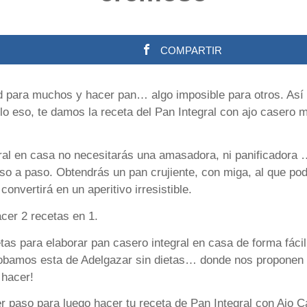
COMPARTIR
ad para muchos y hacer pan… algo imposible para otros. As
lo eso, te damos la receta del Pan Integral con ajo casero m
gral en casa no necesitarás una amasadora, ni panificadora 
so a paso. Obtendrás un pan crujiente, con miga, al que po
convertirá en un aperitivo irresistible.
cer 2 recetas en 1.
s para elaborar pan casero integral en casa de forma fác
obamos esta de Adelgazar sin dietas… donde nos proponen 
 hacer!
r paso para luego hacer tu receta de Pan Integral con Ajo C