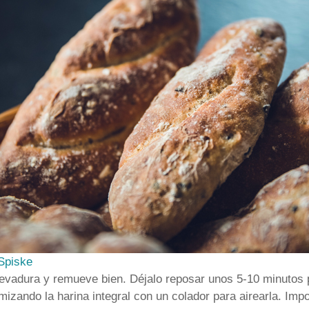
Spiske
 levadura y remueve bien. Déjalo reposar unos 5-10 minutos
mizando la harina integral con un colador para airearla. Imp