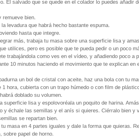
. El salvado que se quede en el colador lo puedes añadir d
 y remueve bien.
 la levadura que habrá hecho bastante espuma.
viendo hasta que integre.
egrar más, trabaja tu masa sobre una superficie lisa y ama
ue utilices, pero es posible que te pueda pedir o un poco 
ete trabajándola como ves en el vídeo, y añadiendo poco a 
nte 10 minutos haciendo el movimiento que te explican en e
durna un bol de cristal con aceite, haz una bola con tu ma
 1 hora, cubierta con un trapo húmedo o con film de plástic
n habrá doblado su volumen.
 superficie lisa y espolovoréala un poquito de harina. Amás
o y échale las semillas y el anís si quieres. Ciérralo bien y
emillas se repartan bien.
 tu masa en 4 partes iguales y dale la forma que quieras. 
, sobre papel de horno.