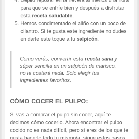
Déjalo reposar en la nevera al menos una hora
para que se enfríe bien y después a disfrutar
esta
receta saludable
.
Hemos condimentado el aliño con un poco de
cilantro. Si te gusta este ingrediente no dudes
en darle este toque a tu
salpicón
.
Como verás, convertir esta
receta sana
y
súper sencilla en un salpicón de marisco,
no te costará nada. Solo elegir tus
ingredientes favoritos.
CÓMO COCER EL PULPO:
Si vas a comprar el pulpo sin cocer, aquí te
decimos cómo cocerlo. Ahora encontrar el pulpo
cocido no es nada difícil, pero si eres de los que te
gusta hacerlo todo tu mismo/a, sigue estos pasos