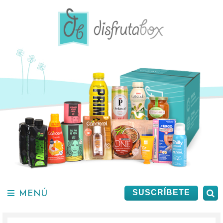
Saltar
al
contenido.
MENÚ
B
SUSCRÍBETE