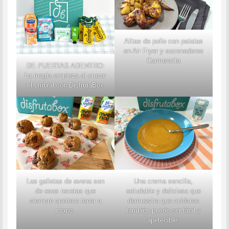
Alitas de pollo con patatas
en Air Fryer y sazonadores
Carmencita
DE PUERTAS ADENTRO:
La magia empieza al cruzar
el umbral con DisfrutaBox
Las galletas de avena son
Una crema sencilla,
de esas recetas que
saludable y deliciosa que
siempre apetece tener a
demuestra que cuidarse
mano.
también puede ser fácil y
apetecible.