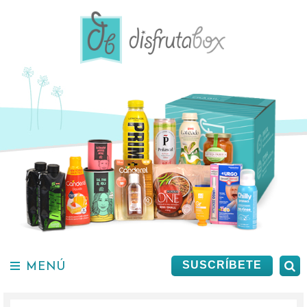
Saltar
al
contenido.
MENÚ
B
SUSCRÍBETE