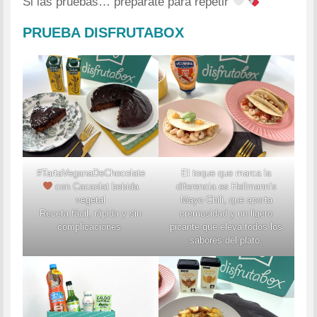
Si las pruebas… prepárate para repetir
PRUEBA DISFRUTABOX
#TartaVeganaDeChocolate
El toque que
marca la
con Cacaolat bebida
diferencia es Hellmann’s
vegetal
Mayo Chili, que aporta
Receta fácil, rápida y sin
cremosidad y un ligero
complicaciones.
picante que eleva todos los
sabores del plato.