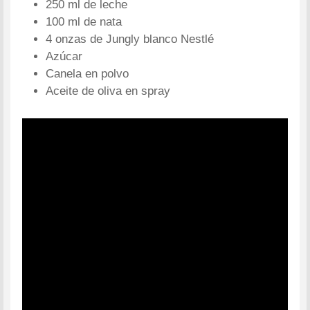
250 ml de leche
100 ml de nata
4 onzas de Jungly blanco Nestlé
Azúcar
Canela en polvo
Aceite de oliva en spray