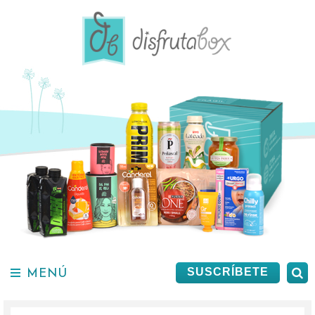
Saltar
al
contenido.
MENÚ
B
SUSCRÍBETE