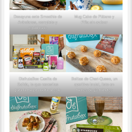
Mug Cake de Plátano y
Desayuna este Smoothie de
Piña sin azúcar
Arándanos, completo y
equilibrado
DisfrutaBox Casilla de
Bolitas de Chori-Queso, un
Salida, lo que necesitas
aperitivo brutal, listo en
para la mejor vuelta al cole
menos de 10 minutos