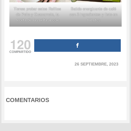
Tienes probar estos Rollitos
Batido energizante de café
de Pollo y Guacamole, la
con 3 ingredientes y listo en
receta de la vuelta al cole
minutos
120
COMPARTIDO
26 SEPTIEMBRE, 2023
COMENTARIOS