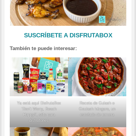
SUSCRÍBETE A DISFRUTABOX
También te puede interesar:
Ya está aquí DisfrutaBox
Receta de Gulash o
‘Don’t Worry, Beach
Goulash húngaro, un
Happy!’, sólo para
estofado de ternera
disfrutones