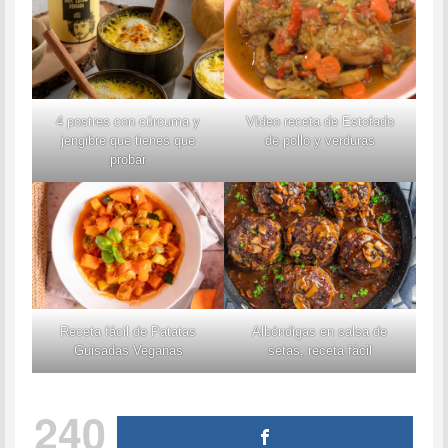
4 postres con cúrcuma y
Vídeo receta de Estofado
jengibre que tienes que
de pollo y verduras
probar
Receta fácil de Patatas
Albóndigas en salsa de
Guisadas Veganas
setas, receta fácil
240