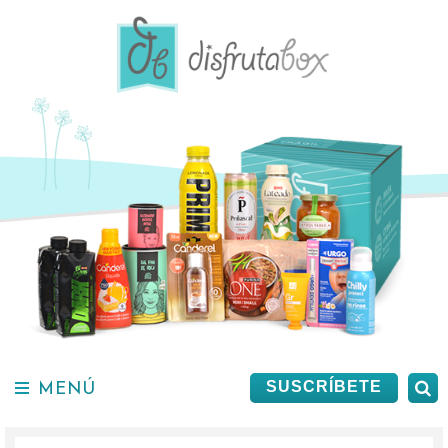
Saltar
al
contenido.
MENÚ
B
SUSCRÍBETE