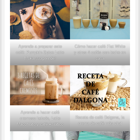
Aprende a preparar este
Cómo hacer café Flat White
café: Pumpkin Spice Latte
y otros 4 cafés con leche en
Moka ¡sorprende!
casa
Aprende a hacer café
Receta de café Dalgona, la
cremoso helado, Latte
crema de café más viral
Macchiato y café Asiático