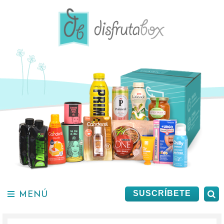
Saltar
al
contenido.
MENÚ
B
SUSCRÍBETE