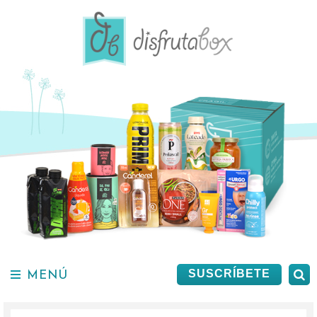
Saltar
al
contenido.
MENÚ
B
SUSCRÍBETE