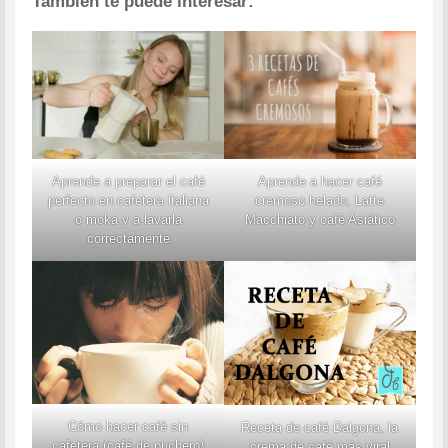
También te puede interesar:
Aprende a preparar el café
Aprende a hacer café
perfecto en cafetera italiana
cremoso helado, Latte
o moka y a lavarla
Macchiato y café Asiático
correctamente
Cómo hacer café sin
Receta de café Dalgona, la
cafetera (café de puchero)
crema de café más viral