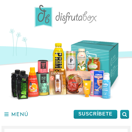
Saltar
al
contenido.
MENÚ
B
SUSCRÍBETE