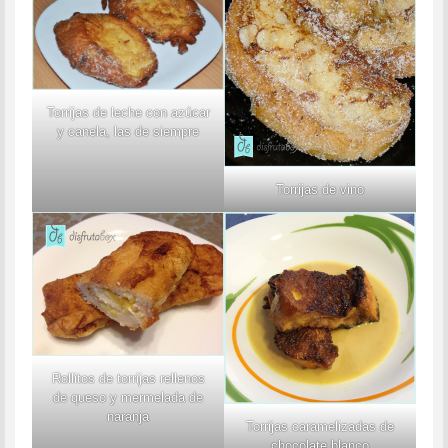
Torrijas de leche con azúcar
y canela, las de siempre
Torrijas de vino
Rollitos de torrijas rellenos
de queso y mermelada de
naranja
Torrijas caramelizadas de
chocolate blanco