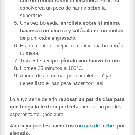
con un rodillo sobre la encimera
. Ahora sí
espolvorea un poco de harina sobre la
superficie.
Una vez boleada,
enróllala sobre sí misma
haciendo un churro y colócala en un molde
de plum cake engrasado.
Es momento de dejar fermentar una hora más
tu masa.
Tras este tiempo,
píntala con huevo batido
.
Hornea 25 minutos a 180°C.
Ahora, déjalo enfriar por completo. ¡Y ya
tienes listo el pan para hacer torrijas!
Lo suyo sería dejarlo
reposar un par de días para
que tenga la textura perfect
a, pero si no puedes
esperar tanto, ¡adelante!
Ahora ya puedes hacer tus
torrijas de leche
, por
ejemplo.