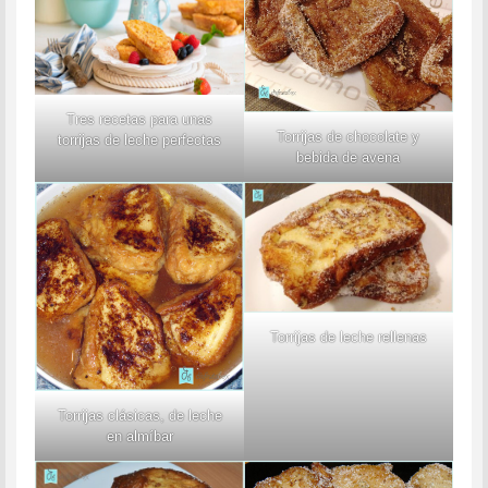
Tres recetas para unas
Torrijas de chocolate y
torrijas de leche perfectas
bebida de avena
Torrijas de leche rellenas
Torrijas clásicas, de leche
en almíbar