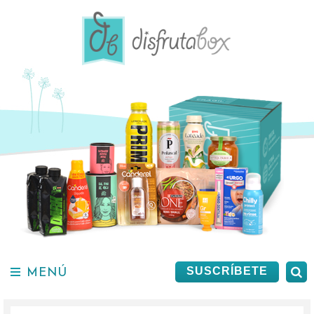
Saltar
al
contenido.
MENÚ
B
SUSCRÍBETE