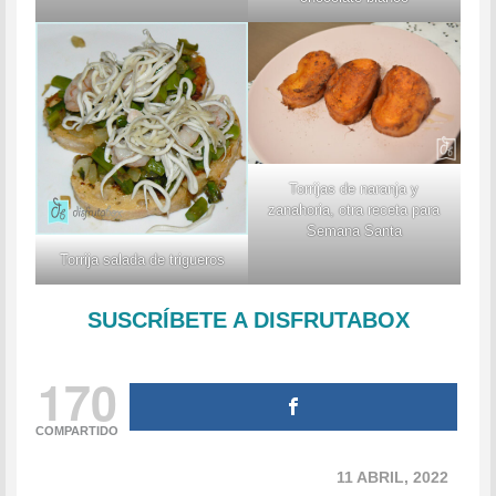
Torrijas de naranja y
zanahoria, otra receta para
Semana Santa
Torrija salada de trigueros
SUSCRÍBETE A DISFRUTABOX
170
COMPARTIDO
11 ABRIL, 2022