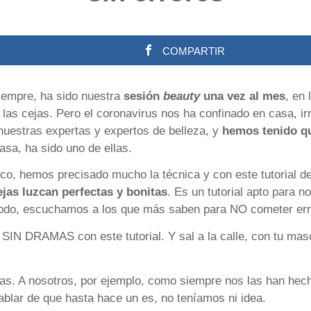
COMPARTIR
iempre, ha sido nuestra
sesión
beauty
una vez al mes
, en
s las cejas. Pero el coronavirus nos ha confinado en casa, i
 nuestras expertas y expertos de belleza, y
hemos tenido q
sa, ha sido uno de ellas.
co, hemos precisado mucho la técnica y con este tutorial d
jas luzcan perfectas y bonitas
. Es un tutorial apto para n
todo, escuchamos a los que más saben para NO cometer err
 SIN DRAMAS con este tutorial. Y sal a la calle, con tu masc
as. A nosotros, por ejemplo, como siempre nos las han hec
blar de que hasta hace un es, no teníamos ni idea.