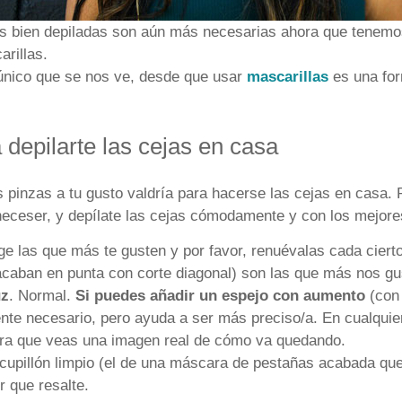
s bien depiladas son aún más necesarias ahora que tenemo
rillas.
 único que se nos ve, desde que usar
mascarillas
es una for
depilarte las cejas en casa
s pinzas a tu gusto valdría para hacerse las cejas en casa.
neceser, y depílate las cejas cómodamente y con los mejore
ige las que más te gusten y por favor, renuévalas cada ciert
acaban en punta con corte diagonal) son las que más nos gu
uz
. Normal.
Si puedes añadir un espejo con aumento
(con 
nte necesario, pero ayuda a ser más preciso/a. En cualquie
ra que veas una imagen real de cómo va quedando.
 cupillón limpio (el de una máscara de pestañas acabada que
r que resalte.