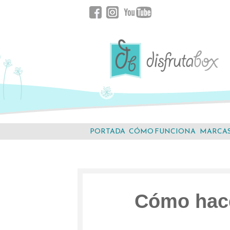
Saltar
Facebook
Instagram
YouTube
al
contenido.
PORTADA
CÓMO FUNCIONA
MARCA
Cómo hace