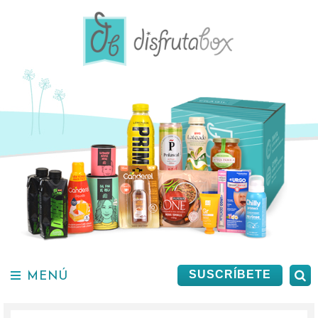
Saltar
al
contenido.
MENÚ
B
SUSCRÍBETE