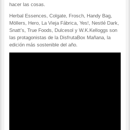
hacer las cosas.
Herbal Essences, Colgate, Frosch, Handy Bag,
Möllers, Hero, La Vieja Fábrica, Yes!, Nestlé Dark,
Snatt’s, True Foods, Dulcesol y W.K.Kelloggs son
las protagonistas de la DisfrutaBox Mañana, la
edición más sostenible del año.