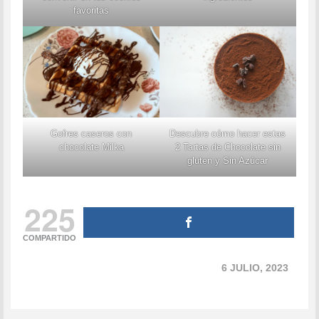
favoritas
Descubre cómo hacer estas
Gofres caseros con
2 Tartas de Chocolate sin
chocolate Milka
gluten y Sin Azúcar
225
COMPARTIDO
6 JULIO, 2023