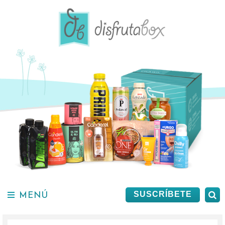
Saltar
al
contenido.
MENÚ
B
SUSCRÍBETE