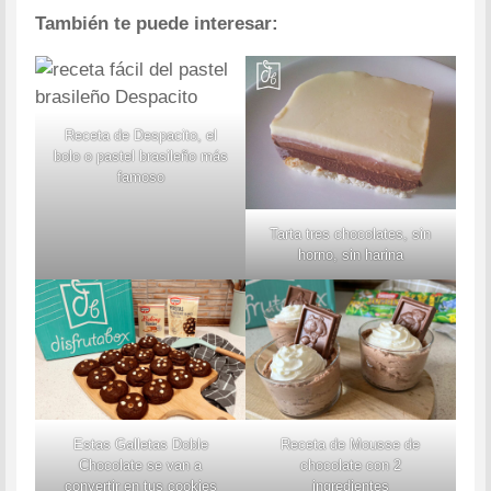
También te puede interesar:
Receta de Despacito, el
bolo o pastel brasileño más
famoso
Tarta tres chocolates, sin
horno, sin harina
Estas Galletas Doble
Receta de Mousse de
Chocolate se van a
chocolate con 2
convertir en tus cookies
ingredientes