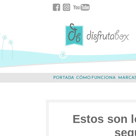
Saltar
Facebook
Instagram
YouTube
al
contenido.
PORTADA
CÓMO FUNCIONA
MARCA
Estos son l
seg