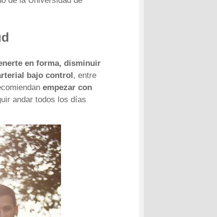
do de la Universidad de
ud
nerte en forma, disminuir
rterial bajo control
, entre
 recomiendan
empezar con
uir andar todos los días