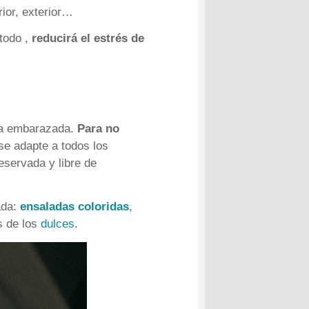
rior, exterior…
 todo ,
reducirá el estrés de
una embarazada.
Para no
se adapte a todos los
eservada y libre de
ada:
ensaladas coloridas
,
s de los
dulces
.