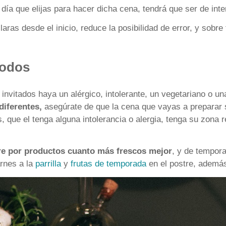
día que elijas para hacer dicha cena, tendrá que ser de inte
aras desde el inicio, reduce la posibilidad de error, y sobre
todos
 invitados haya un alérgico, intolerante, un vegetariano o 
diferentes,
asegúrate de que la cena que vayas a preparar 
que el tenga alguna intolerancia o alergia, tenga su zona r
re por productos cuanto más frescos mejor
, y de tempor
arnes a la
parrilla
y
frutas de temporada
en el postre, ademá