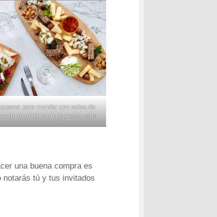
 quesos para maridar con salsa de
receta de mini hamburguesas extra
hacer una buena compra es
notarás tú y tus invitados