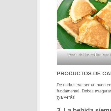
Receta de Quesadillas de pollo
PRODUCTOS DE CA
De nada sirve ser un buen c
fundamental. Debes asegurart
¡ya verás!
3. La bebida siemp