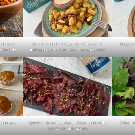
 el snack
Receta viral de Patatas con Parmesano
Nuggets 
a de sabor
gratinadas y Alioli Sin Huevo ¡un escándalo!
ienes que
Aperitivo de cecina, cuando lo pruebes no lo
Vídeo re
querrás de otra manera