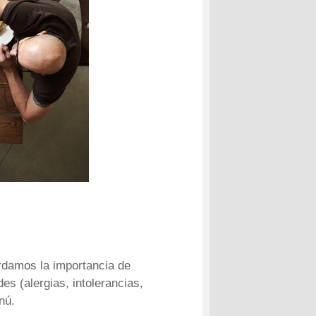
rdamos la importancia de
s (alergias, intolerancias,
nú.