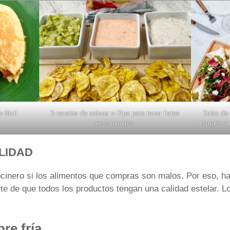
 fácil
3 recetas de salsas o Dips para tener listos
Tabla de
en 5 minutos
tomate y 
LIDAD
ocinero si los alimentos que compras son malos. Por eso, 
e de que todos los productos tengan una calidad estelar. Lo 
re fría