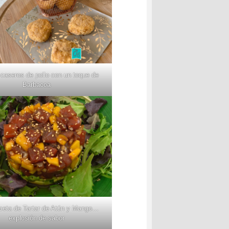
caseros de pollo con un toque de
Barbacoa
ceta de Tartar de Atún y Mango…
explosión de sabor