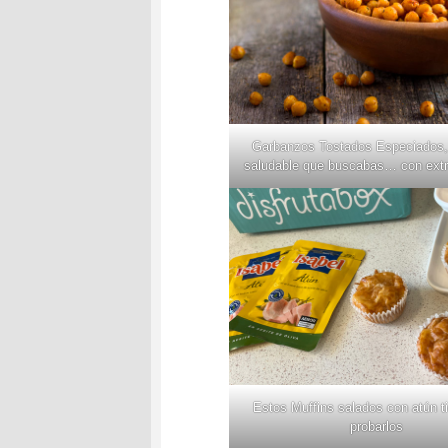
Garbanzos Tostados Especiados,
saludable que buscabas… con extr
Estos Muffins salados con atún t
probarlos