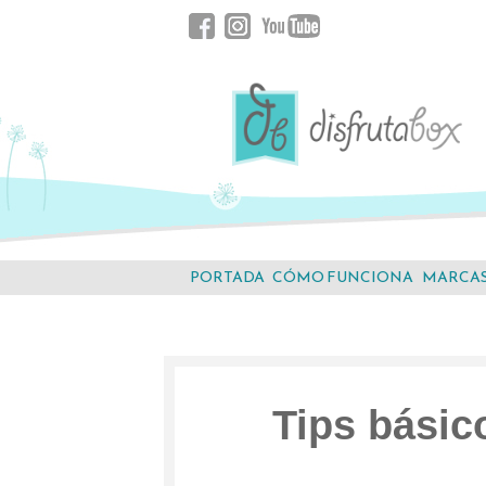
Saltar
Facebook
Instagram
YouTube
al
contenido.
PORTADA
CÓMO FUNCIONA
MARCA
Tips básic