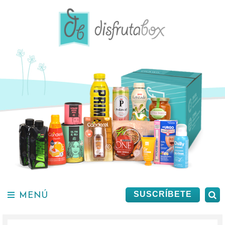
Saltar
al
contenido.
MENÚ
B
SUSCRÍBETE