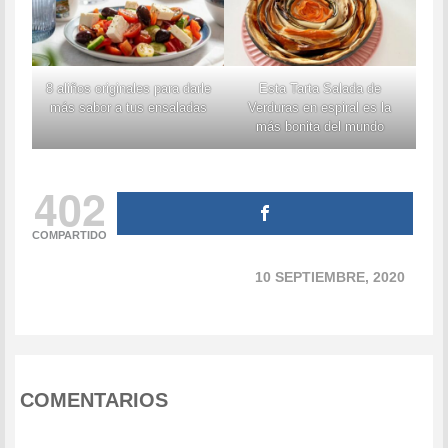
8 aliños originales para darle
Esta Tarta Salada de
más sabor a tus ensaladas
Verduras en espiral es la
más bonita del mundo
402
COMPARTIDO
10 SEPTIEMBRE, 2020
COMENTARIOS