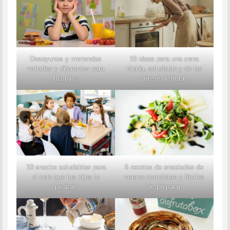
Desayunos y meriendas
10 ideas para una cena
variados y diferentes para
rápida, saludable y de las
tus hijos
que se disfrutan
10 snacks saludables para
6 recetas de ensaladas de
el cole que tus hijos te
verano completas y fáciles
pedirán
de preparar